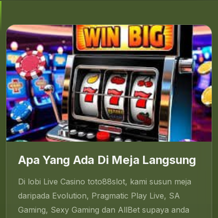
Apa Yang Ada Di Meja Langsung
Di lobi Live Casino toto88slot, kami susun meja
daripada Evolution, Pragmatic Play Live, SA
Gaming, Sexy Gaming dan AllBet supaya anda