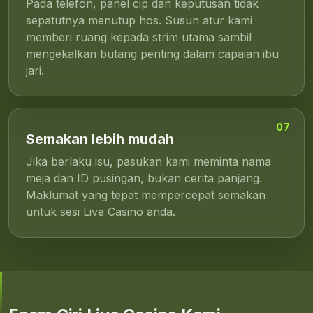
Pada telefon, panel cip dan keputusan tidak
sepatutnya menutup hos. Susun atur kami
memberi ruang kepada strim utama sambil
mengekalkan butang penting dalam capaian ibu
jari.
07
Semakan lebih mudah
Jika berlaku isu, pasukan kami meminta nama
meja dan ID pusingan, bukan cerita panjang.
Maklumat yang tepat mempercepat semakan
untuk sesi Live Casino anda.