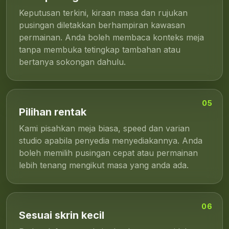
Keputusan terkini, kiraan masa dan rujukan
pusingan diletakkan berhampiran kawasan
permainan. Anda boleh membaca konteks meja
tanpa membuka tetingkap tambahan atau
bertanya sokongan dahulu.
05
Pilihan rentak
Kami pisahkan meja biasa, speed dan varian
studio apabila penyedia menyediakannya. Anda
boleh memilih pusingan cepat atau permainan
lebih tenang mengikut masa yang anda ada.
06
Sesuai skrin kecil