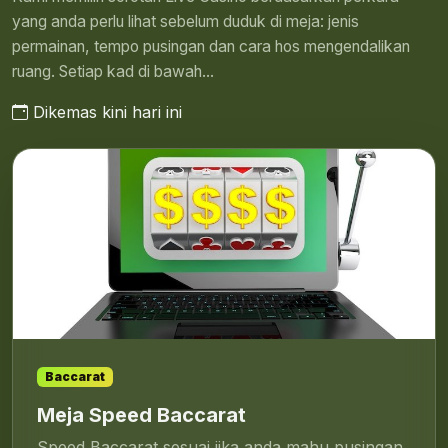
yang anda perlu lihat sebelum duduk di meja: jenis
permainan, tempo pusingan dan cara hos mengendalikan
ruang. Setiap kad di bawah...
Dikemas kini hari ini
Baccarat
Meja Speed Baccarat
Speed Baccarat sesuai jika anda mahu pusingan