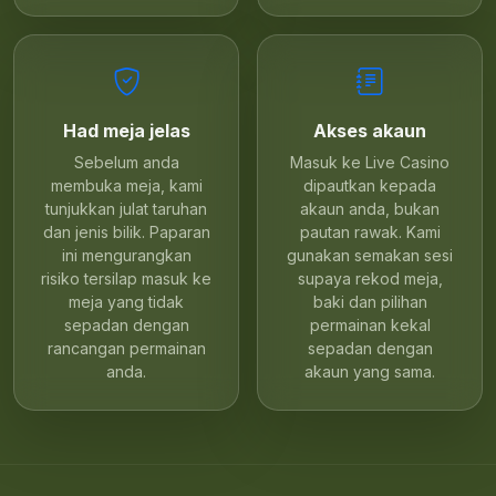
Had meja jelas
Akses akaun
Sebelum anda
Masuk ke Live Casino
membuka meja, kami
dipautkan kepada
tunjukkan julat taruhan
akaun anda, bukan
dan jenis bilik. Paparan
pautan rawak. Kami
ini mengurangkan
gunakan semakan sesi
risiko tersilap masuk ke
supaya rekod meja,
meja yang tidak
baki dan pilihan
sepadan dengan
permainan kekal
rancangan permainan
sepadan dengan
anda.
akaun yang sama.