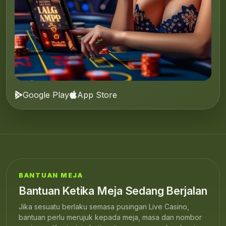
Google Play
App Store
BANTUAN MEJA
Bantuan Ketika Meja Sedang Berjalan
Jika sesuatu berlaku semasa pusingan Live Casino,
bantuan perlu merujuk kepada meja, masa dan nombor