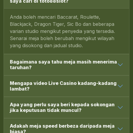
saya cari di toto88slot?
Anda boleh mencari Baccarat, Roulette,
Blackjack, Dragon Tiger, Sic Bo dan beberapa
varian studio mengikut penyedia yang tersedia.
Senarai meja boleh berubah mengikut wilayah
yang disokong dan jadual studio.
Bagaimana saya tahu meja masih menerima
taruhan?
Mengapa video Live Casino kadang-kadang
lambat?
Apa yang perlu saya beri kepada sokongan
jika keputusan tidak muncul?
Adakah meja speed berbeza daripada meja
biasa?