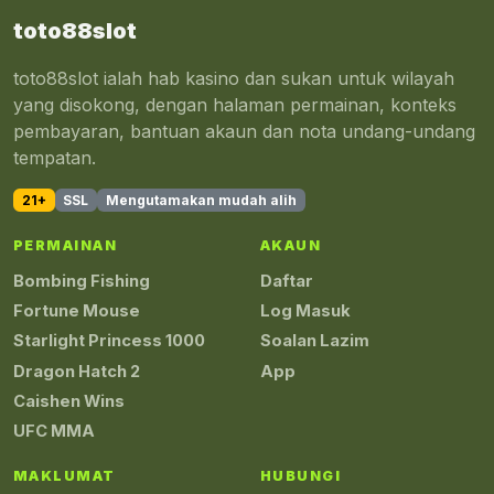
toto88slot
toto88slot ialah hab kasino dan sukan untuk wilayah
yang disokong, dengan halaman permainan, konteks
pembayaran, bantuan akaun dan nota undang-undang
tempatan.
21+
SSL
Mengutamakan mudah alih
PERMAINAN
AKAUN
Bombing Fishing
Daftar
Fortune Mouse
Log Masuk
Starlight Princess 1000
Soalan Lazim
Dragon Hatch 2
App
Caishen Wins
UFC MMA
MAKLUMAT
HUBUNGI