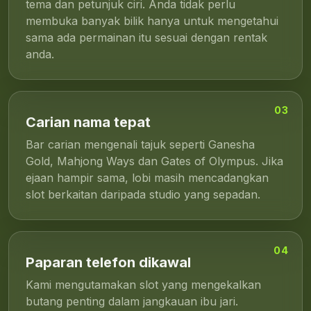
tema dan petunjuk ciri. Anda tidak perlu
membuka banyak bilik hanya untuk mengetahui
sama ada permainan itu sesuai dengan rentak
anda.
03
Carian nama tepat
Bar carian mengenali tajuk seperti Ganesha
Gold, Mahjong Ways dan Gates of Olympus. Jika
ejaan hampir sama, lobi masih mencadangkan
slot berkaitan daripada studio yang sepadan.
04
Paparan telefon dikawal
Kami mengutamakan slot yang mengekalkan
butang penting dalam jangkauan ibu jari.