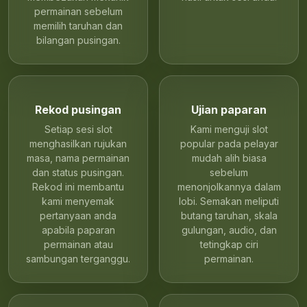
permainan sebelum
memilih taruhan dan
bilangan pusingan.
Rekod pusingan
Ujian paparan
Setiap sesi slot
Kami menguji slot
menghasilkan rujukan
popular pada pelayar
masa, nama permainan
mudah alih biasa
dan status pusingan.
sebelum
Rekod ini membantu
menonjolkannya dalam
kami menyemak
lobi. Semakan meliputi
pertanyaan anda
butang taruhan, skala
apabila paparan
gulungan, audio, dan
permainan atau
tetingkap ciri
sambungan terganggu.
permainan.