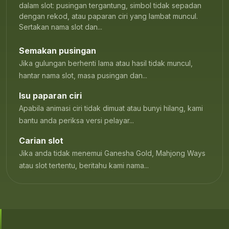
dalam slot: pusingan tergantung, simbol tidak sepadan
dengan rekod, atau paparan ciri yang lambat muncul.
Sertakan nama slot dan...
Semakan pusingan
Jika gulungan berhenti lama atau hasil tidak muncul,
hantar nama slot, masa pusingan dan...
Isu paparan ciri
Apabila animasi ciri tidak dimuat atau bunyi hilang, kami
bantu anda periksa versi pelayar...
Carian slot
Jika anda tidak menemui Ganesha Gold, Mahjong Ways
atau slot tertentu, beritahu kami nama...