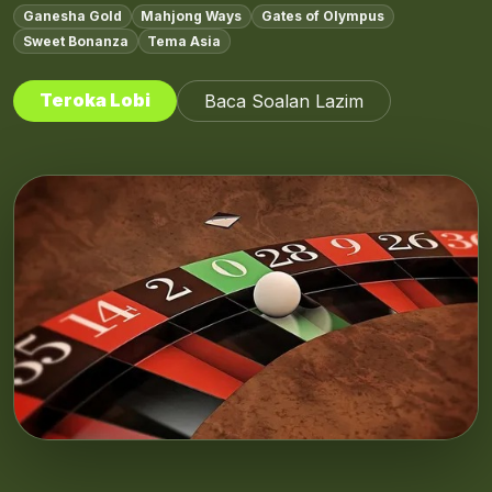
Ganesha Gold
Mahjong Ways
Gates of Olympus
Sweet Bonanza
Tema Asia
Teroka Lobi
Baca Soalan Lazim