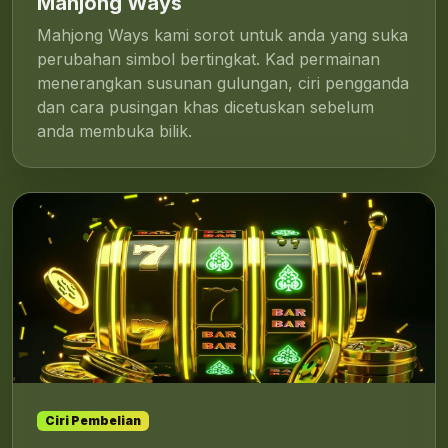
Mahjong Ways
Mahjong Ways kami sorot untuk anda yang suka
perubahan simbol bertingkat. Kad permainan
menerangkan susunan gulungan, ciri pengganda
dan cara pusingan khas dicetuskan sebelum
anda membuka bilik.
Ciri Pembelian