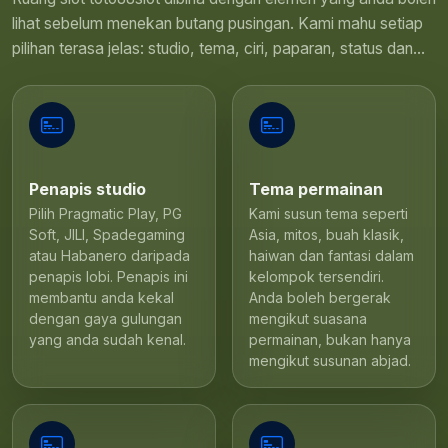
lihat sebelum menekan butang pusingan. Kami mahu setiap
pilihan terasa jelas: studio, tema, ciri, paparan, status dan...
Penapis studio
Tema permainan
Pilih Pragmatic Play, PG
Kami susun tema seperti
Soft, JILI, Spadegaming
Asia, mitos, buah klasik,
atau Habanero daripada
haiwan dan fantasi dalam
penapis lobi. Penapis ini
kelompok tersendiri.
membantu anda kekal
Anda boleh bergerak
dengan gaya gulungan
mengikut suasana
yang anda sudah kenal.
permainan, bukan hanya
mengikut susunan abjad.