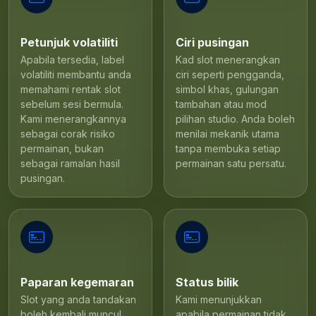
Petunjuk volatiliti
Ciri pusingan
Apabila tersedia, label
Kad slot menerangkan
volatiliti membantu anda
ciri seperti pengganda,
memahami rentak slot
simbol khas, gulungan
sebelum sesi bermula.
tambahan atau mod
Kami menerangkannya
pilihan studio. Anda boleh
sebagai corak risiko
menilai mekanik utama
permainan, bukan
tanpa membuka setiap
sebagai ramalan hasil
permainan satu persatu.
pusingan.
Paparan kegemaran
Status bilik
Slot yang anda tandakan
Kami menunjukkan
boleh kembali muncul
apabila permainan tidak