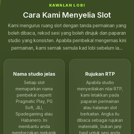
KAWALAN LOBI
Cara Kami Menyelia Slot
Kami mengurus ruang slot dengan tanda permainan yang
boleh dibaca, rekod sesi yang boleh dirujuk dan paparan
studio yang konsisten. Apabila pembekal mengemas kini
permainan, kami semak semula kad lobi sebelum ia...
Nama studio jelas
Rujukan RTP
Setiap slot
Apabila studio
memaparkan nama
menyediakan nilai RTP,
pembekal seperti
kami letakkan pada
Pragmatic Play, PG
paparan permainan
Soft, JILI,
atau halaman slot
Spadegaming atau
berkaitan. Angka itu
Habanero. Ini
dibaca sebagai rujukan
membantu anda
matematik, bukan janji
membezakan mekanik
hasil untuk sesi anda.