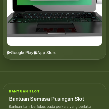
Google Play
App Store
BANTUAN SLOT
Bantuan Semasa Pusingan Slot
Bantuan kami berfokus pada perkara yang berlaku