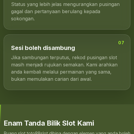
Status yang lebih jelas mengurangkan pusingan
gagal dan pertanyaan berulang kepada
sokongan.
07
Sesi boleh disambung
Jika sambungan terputus, rekod pusingan slot
masih menjadi rujukan semakan. Kami arahkan
anda kembali melalui permainan yang sama,
bukan memulakan carian dari awal.
Enam Tanda Bilik Slot Kami
Ruang slot toto88slot dibina dengan elemen yang anda boleh