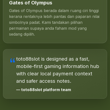
Gates of Olympus
Gates of Olympus berada dalam ruang ciri tinggi
kerana rentaknya lebih pantas dan paparan nilai
simbolnya padat. Kami tandakan pilihan
permainan supaya anda faham mod yang
sedang dipilih.
toto88slot is designed as a fast,
mobile-first gaming information hub
with clear local payment context
and safer access notes.
— toto88slot platform team