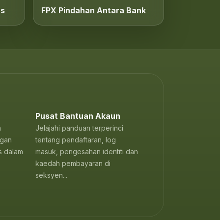
as
FPX Pindahan Antara Bank
Pusat Bantuan Akaun
a
Jelajahi panduan terperinci
ngan
tentang pendaftaran, log
s dalam
masuk, pengesahan identiti dan
kaedah pembayaran di
seksyen...