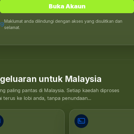
Buka Akaun
Maklumat anda dilindungi dengan akses yang disulitkan dan
selamat.
geluaran untuk Malaysia
paling pantas di Malaysia. Setiap kaedah diproses
terus ke lobi anda, tanpa penundaan...