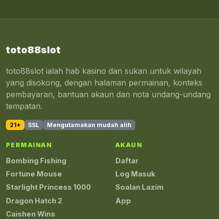
toto88slot
toto88slot ialah hab kasino dan sukan untuk wilayah
yang disokong, dengan halaman permainan, konteks
pembayaran, bantuan akaun dan nota undang-undang
tempatan.
21+
SSL
Mengutamakan mudah alih
PERMAINAN
AKAUN
Bombing Fishing
Daftar
Fortune Mouse
Log Masuk
Starlight Princess 1000
Soalan Lazim
Dragon Hatch 2
App
Caishen Wins