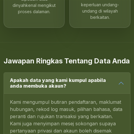
keperluan undang-
dinyahkenal mengikut
undang di wilayah
proses dalaman.
berkaitan.
Jawapan Ringkas Tentang Data Anda
Apakah data yang kami kumpul apabila
anda membuka akaun?
Kami mengumpul butiran pendaftaran, maklumat
hubungan, rekod log masuk, pilihan bahasa, data
peranti dan rujukan transaksi yang berkaitan.
Kami juga menyimpan mesej sokongan supaya
pertanyaan privasi dan akaun boleh disemak