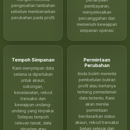
pengesahan tambahan
pembayaran,
sebelum membenarkan
menyelesaikan
perubahan pada profil.
percanggahan dan
memenuhi kewajipan
simpanan operasi.
Tempoh Simpanan
Permintaan
Perubahan
Kami menyimpan data
Anda boleh meminta
selama ia diperlukan
pembetulan butiran
untuk akaun,
profil atau bertanya
sokongan,
tentang pemadaman
keselamatan, rekod
data tertentu. Kami
transaksi dan
akan menilai
kewajipan undang-
permintaan
undang yang terpakai.
berdasarkan status
Selepas tempoh
akaun, rekod transaksi
relevan tamat, data
belum selesai dan
dipadam atau