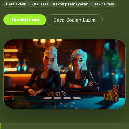
Data akaun
Kuki sesi
Rekod pembayaran
Hak privasi
Teroka Lobi
Baca Soalan Lazim