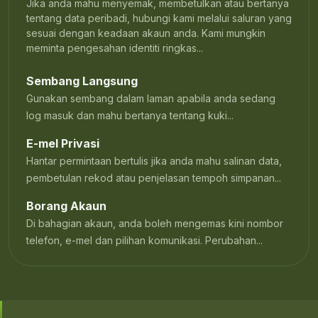
Jika anda mahu menyemak, membetulkan atau bertanya
tentang data peribadi, hubungi kami melalui saluran yang
sesuai dengan keadaan akaun anda. Kami mungkin
meminta pengesahan identiti ringkas...
Sembang Langsung
Gunakan sembang dalam laman apabila anda sedang
log masuk dan mahu bertanya tentang kuki...
E-mel Privasi
Hantar permintaan bertulis jika anda mahu salinan data,
pembetulan rekod atau penjelasan tempoh simpanan...
Borang Akaun
Di bahagian akaun, anda boleh mengemas kini nombor
telefon, e-mel dan pilihan komunikasi. Perubahan...